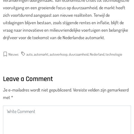
veranderingen doorgemaakt. Van economische crises tot technologische
vooruitgang en een groeiende focus op duurzaamheid, de markt heeft
zich voortdurend aangepast aan nieuwe realiteiten. Terwijl de
uitdagingen blijven bestaan, zoals stijgende rentes en inflatie, blijft de
vraag naar innovatieve en milieuvriendelijke voertuigen een belangrijke
drijfveer voor de toekomst van de Nederlandse automarkt.
Nieuws
auto
,
automarkt
,
autoverkoop
,
duurzaamheid
,
Nederland
,
technologie
Leave a Comment
Je e-mailadres wordt niet gepubliceerd.
Vereiste velden zijn gemarkeerd
met
*