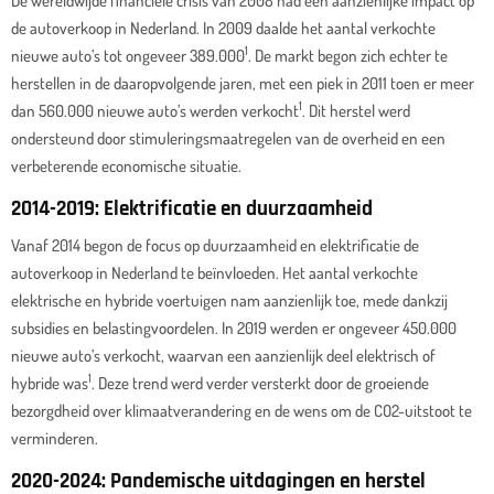
De wereldwijde financiële crisis van 2008 had een aanzienlijke impact op
de autoverkoop in Nederland.
In 2009 daalde het aantal verkochte
1
nieuwe auto’s tot ongeveer 389.000
.
De markt begon zich echter te
herstellen in de daaropvolgende jaren, met een piek in 2011 toen er meer
1
dan 560.000 nieuwe auto’s werden verkocht
. Dit herstel werd
ondersteund door stimuleringsmaatregelen van de overheid en een
verbeterende economische situatie.
2014-2019: Elektrificatie en duurzaamheid
Vanaf 2014 begon de focus op duurzaamheid en elektrificatie de
autoverkoop in Nederland te beïnvloeden. Het aantal verkochte
elektrische en hybride voertuigen nam aanzienlijk toe, mede dankzij
subsidies en belastingvoordelen.
In 2019 werden er ongeveer 450.000
nieuwe auto’s verkocht, waarvan een aanzienlijk deel elektrisch of
1
hybride was
. Deze trend werd verder versterkt door de groeiende
bezorgdheid over klimaatverandering en de wens om de CO2-uitstoot te
verminderen.
2020-2024: Pandemische uitdagingen en herstel