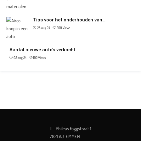
Tips voor het onderhouden van…
28 aug 24
209
Views
Aantal nieuwe auto’s verkocht…
02 aug 24
192
Views
Phileas Foggstraat 1
7821 AJ EMMEN